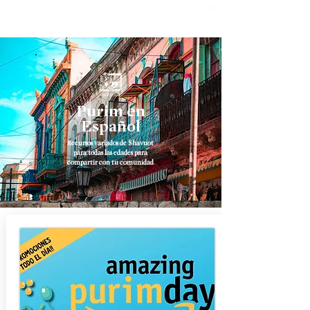
ב"ה
Purim en
Español
Recursos variados de Shavuot
para todas las edades para
compartir con tu comunidad