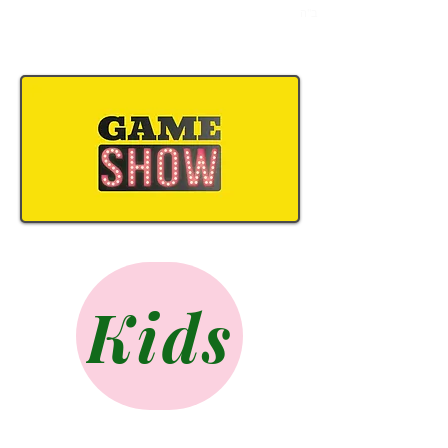
ב"ה
Kids